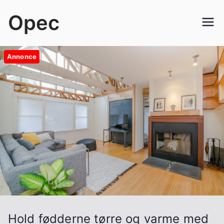
Videre
Opec
til
indhold
Annonce
Hold fødderne tørre og varme med