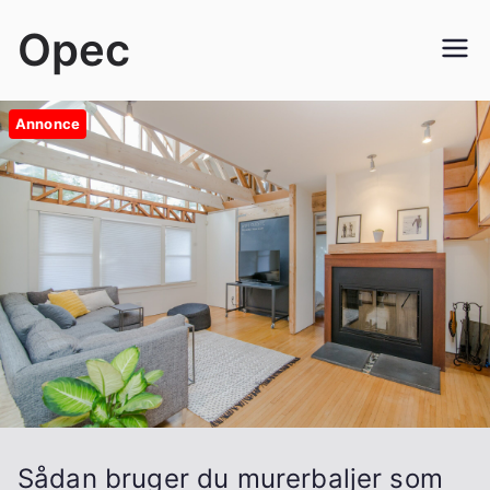
Videre
Opec
til
indhold
Annonce
Sådan bruger du murerbaljer som