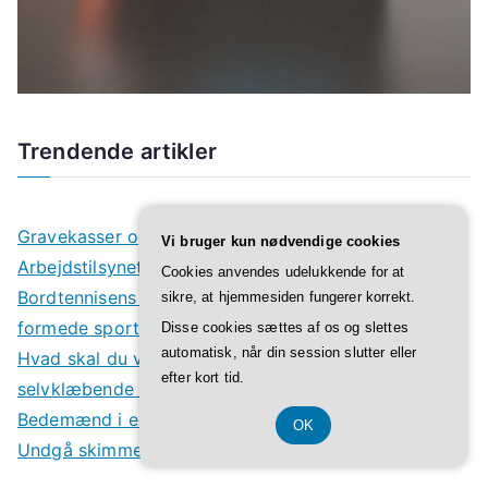
Trendende artikler
Gravekasser og regler: Overholder din udgravning
Vi bruger kun nødvendige cookies
Arbejdstilsynets krav?
Cookies anvendes udelukkende for at
Bordtennisens legender: Historiske spillere der
sikre, at hjemmesiden fungerer korrekt.
formede sporten
Disse cookies sættes af os og slettes
automatisk, når din session slutter eller
Hvad skal du være opmærksom på når du skal have
efter kort tid.
selvklæbende folie på din rude
Bedemænd i esbjerg: Tradition møder fornyelse
OK
Undgå skimmelsvamp – sådan beskytter du din bolig