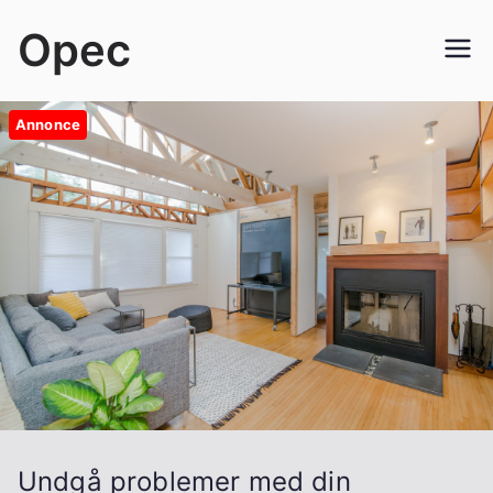
Videre
Opec
til
indhold
Annonce
Undgå problemer med din