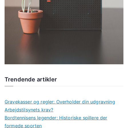
Trendende artikler
Gravekasser og regler: Overholder din udgravning
Arbejdstilsynets krav?
Bordtennisens legender: Historiske spillere der
formede sporten