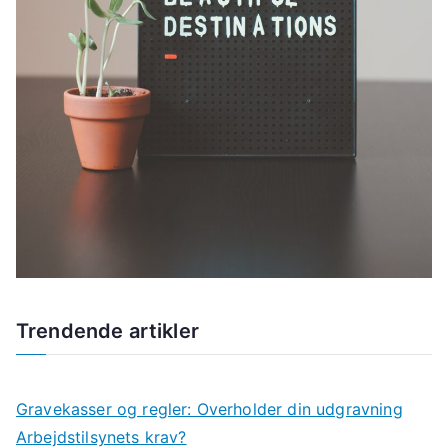
Trendende artikler
Gravekasser og regler: Overholder din udgravning
Arbejdstilsynets krav?