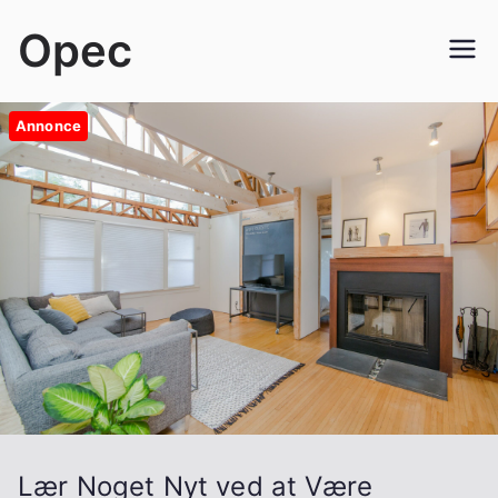
Videre
Opec
til
indhold
Annonce
Lær Noget Nyt ved at Være