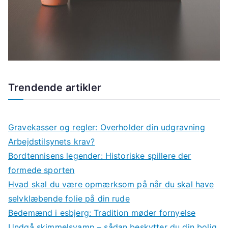
Trendende artikler
Gravekasser og regler: Overholder din udgravning
Arbejdstilsynets krav?
Bordtennisens legender: Historiske spillere der
formede sporten
Hvad skal du være opmærksom på når du skal have
selvklæbende folie på din rude
Bedemænd i esbjerg: Tradition møder fornyelse
Undgå skimmelsvamp – sådan beskytter du din bolig