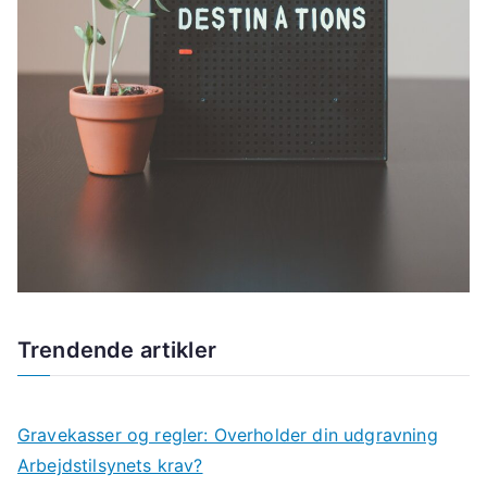
Trendende artikler
Gravekasser og regler: Overholder din udgravning
Arbejdstilsynets krav?