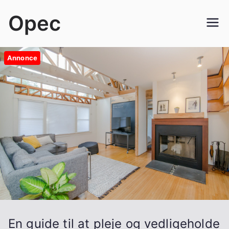
Videre
Opec
til
indhold
Annonce
En guide til at pleje og vedligeholde