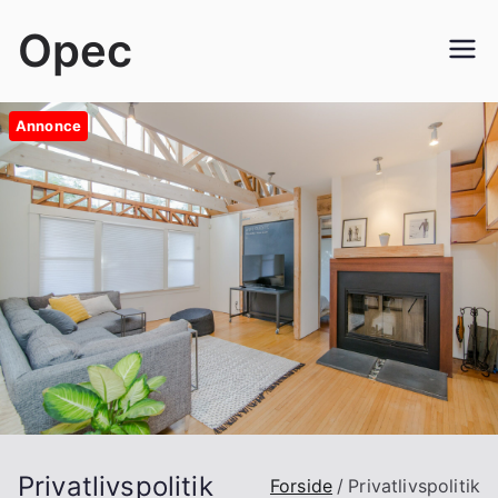
Videre
Opec
til
indhold
Annonce
Privatlivspolitik
Forside
Privatlivspolitik