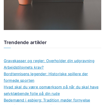
Trendende artikler
Gravekasser og regler: Overholder din udgravning
Arbejdstilsynets krav?
Bordtennisens legender: Historiske spillere der
formede sporten
Hvad skal du være opmærksom på når du skal have
selvklæbende folie på din rude
Bedemænd i esbjerg: Tradition møder fornyelse