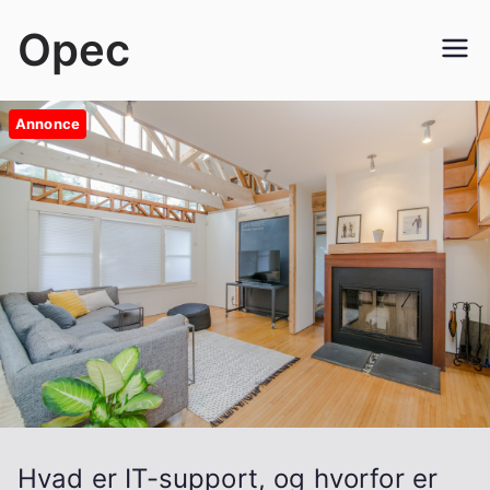
Videre
Opec
til
indhold
Annonce
Hvad er IT-support, og hvorfor er