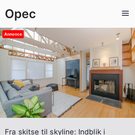
Videre
Opec
til
indhold
Annonce
Fra skitse til skyline: Indblik i