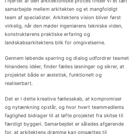
I hjertet af den arkitektoniske proces finder vi et tæt
samarbejde mellem arkitekten og et mangfoldigt
team af specialister. Arkitektens vision bliver først
virkelig, når den møder ingeniørens tekniske viden,
konstruktørens praktiske erfaring og
landskabsarkitektens blik for omgivelserne.
Gennem løbende sparring og dialog udfordrer teamet
hinandens idéer, finder fælles løsninger og sikrer, at
projektet både er æstetisk, funktionelt og
realiserbart.
Det er i dette kreative fællesskab, at kompromiser
og nytænkning opstår, og hvor hvert teammedlems
faglighed bidrager til at løfte projektet fra skitse til
færdigt byggeri. Samarbejdet er således afgørende
for, at arkitektens drømme kan omsættes til