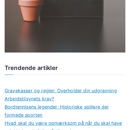
Trendende artikler
Gravekasser og regler: Overholder din udgravning
Arbejdstilsynets krav?
Bordtennisens legender: Historiske spillere der
formede sporten
Hvad skal du være opmærksom på når du skal have